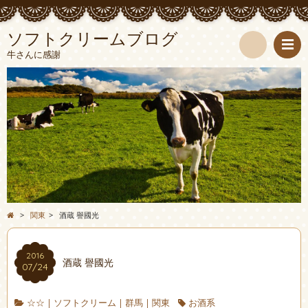
ソフトクリームブログ
牛さんに感謝
検
索
>
関東
>
酒蔵 譽國光
2016
酒蔵 譽國光
07/24
☆☆
|
ソフトクリーム
|
群馬
|
関東
お酒系