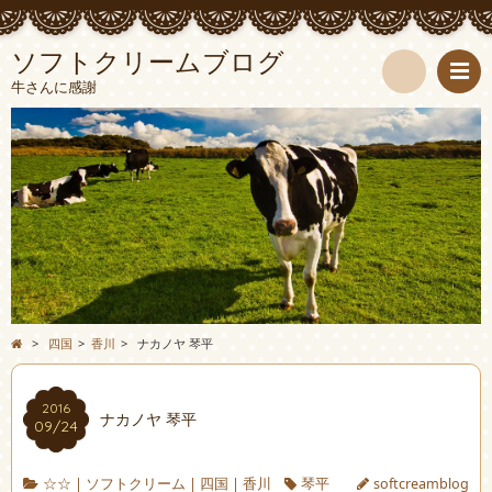
ソフトクリームブログ
牛さんに感謝
検
索
>
四国
>
香川
>
ナカノヤ 琴平
2016
ナカノヤ 琴平
09/24
☆☆
|
ソフトクリーム
|
四国
|
香川
琴平
softcreamblog