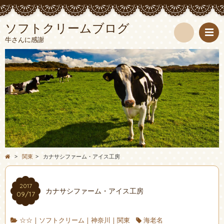
ソフトクリームブログ
牛さんに感謝
検
索
>
関東
>
カナサシファーム・アイス工房
2017
カナサシファーム・アイス工房
09/17
☆☆
|
ソフトクリーム
|
神奈川
|
関東
海老名