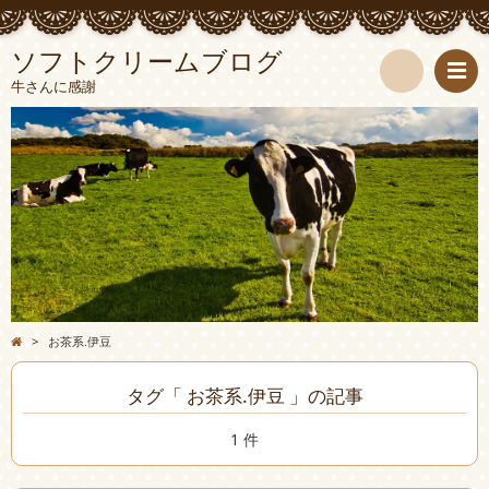
ソフトクリームブログ
牛さんに感謝
検
索
>
お茶系.伊豆
タグ「 お茶系.伊豆 」の記事
1 件