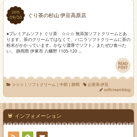
2015
2015
ぐり茶の杉山 伊豆高原店
09/20
09/20
●プレミアムソフト ぐり茶 ☆☆☆ 無添加ソフトクリームとあ
ります。茶のクリームではなくて、バニラソフトクリームに茶の
粉末がかかっています。かなり濃厚でソフト。またぜひ食べた
い。 静岡県 伊東市 八幡野 1105-120 …
READ
READ
POST
POST
☆☆☆
|
ソフトクリーム
|
中部
|
静岡
お茶系.伊豆
softcreamblog
インフォメーション