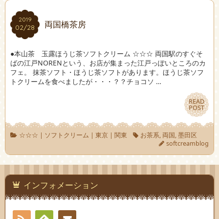
2019
2019
両国橋茶房
02/28
02/28
●本山茶 玉露ほうじ茶ソフトクリーム ☆☆☆ 両国駅のすぐそ
ばの江戸NORENという、お店が集まった江戸っぽいところのカ
フェ。 抹茶ソフト・ほうじ茶ソフトがあります。ほうじ茶ソフ
トクリームを食べましたが・・・？？チョコソ …
READ
READ
POST
POST
☆☆☆
|
ソフトクリーム
|
東京
|
関東
お茶系
,
両国
,
墨田区
softcreamblog
インフォメーション