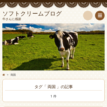
ソフトクリームブログ
牛さんに感謝
検
索
>
両国
タグ「 両国 」の記事
1 件