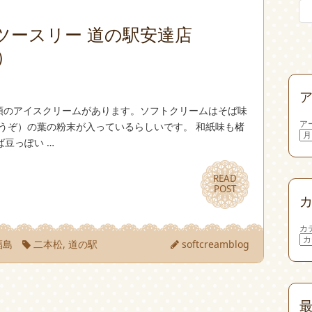
ツースリー 道の駅安達店
e）
類のアイスクリームがあります。ソフトクリームはそば味
ア
うぞ）の葉の粉末が入っているらしいです。 和紙味も楮
豆っぽい …
READ
READ
POST
POST
カ
福島
二本松
,
道の駅
softcreamblog