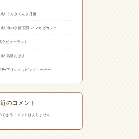
の駅 てんきてんき丹後
の駅 海の京都 宮津 ハマカゼカフェ
橋立ビューランド
の駅 若狭おばま
田PA下りショッピングコーナー
最近のコメント
示できるコメントはありません。