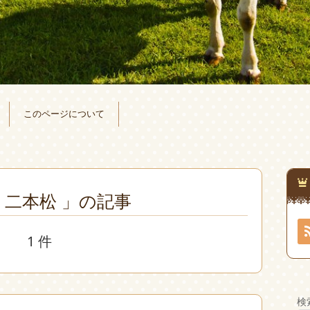
このページについて
 二本松 」の記事
1 件
検