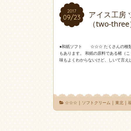
2017
2017
アイス工房 
09/23
09/23
（two-thre
●和紙ソフト ☆☆☆ たくさんの種
もあります。 和紙の原料である楮（こ
味もよくわからないけど、しいて言えば
☆☆☆
|
ソフトクリーム
|
東北
|