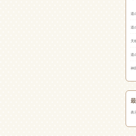
道
道
天
道
神
表