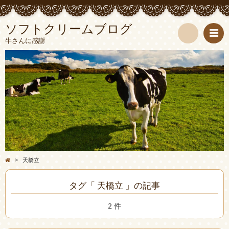
ソフトクリームブログ
牛さんに感謝
検
索
>
天橋立
タグ「 天橋立 」の記事
2 件