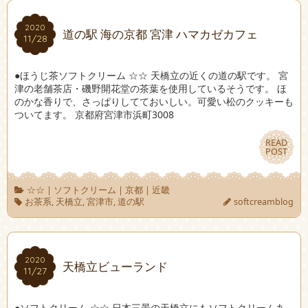
2020
2020
道の駅 海の京都 宮津 ハマカゼカフェ
11/28
11/28
●ほうじ茶ソフトクリーム ☆☆ 天橋立の近くの道の駅です。 宮
津の老舗茶店・磯野開花堂の茶葉を使用しているそうです。 ほ
のかな香りで、さっぱりしてておいしい。可愛い松のクッキーも
ついてます。 京都府宮津市浜町3008
READ
READ
POST
POST
☆☆
|
ソフトクリーム
|
京都
|
近畿
お茶系
,
天橋立
,
宮津市
,
道の駅
softcreamblog
2020
2020
天橋立ビューランド
11/27
11/27
●ソフトクリーム ☆☆ 日本三景の天橋立にもソフトクリームあ