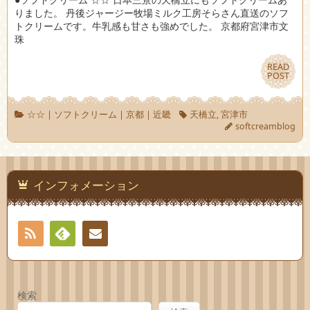
りました。 丹後ジャージー牧場ミルク工房そらさん直送のソフ
トクリームです。牛乳感も甘さも強めでした。 京都府宮津市文
珠
READ
READ
POST
POST
☆☆
|
ソフトクリーム
|
京都
|
近畿
天橋立
,
宮津市
softcreamblog
インフォメーション
RSS
Feedly
お問
い合
検索