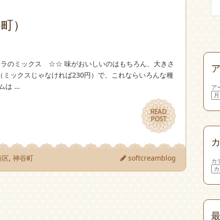
谷町）
ニラのミックス ☆☆ 味がおいしいのはもちろん、大きさ
円（ミックスじゃなければ230円）で、これならいろんな種
ムは …
ア
READ
READ
POST
POST
港区
,
神谷町
softcreamblog
カ