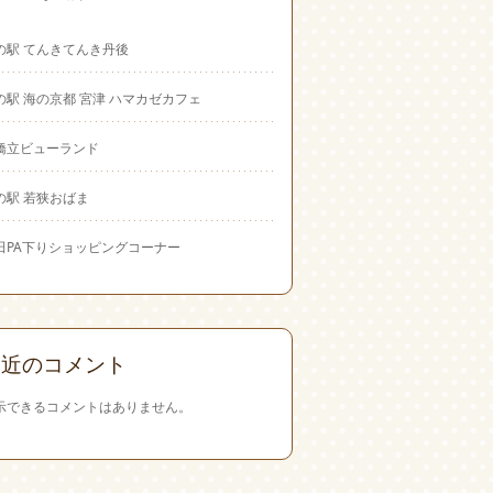
の駅 てんきてんき丹後
の駅 海の京都 宮津 ハマカゼカフェ
橋立ビューランド
の駅 若狭おばま
田PA下りショッピングコーナー
最近のコメント
示できるコメントはありません。