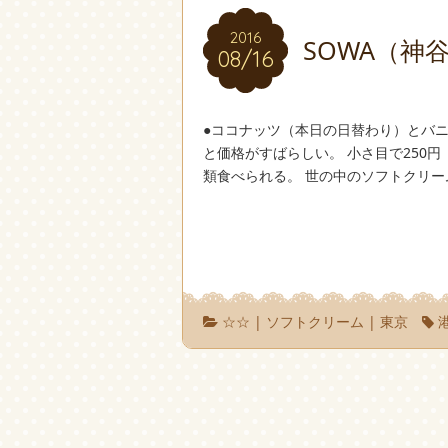
2016
2016
SOWA（神
08/16
08/16
●ココナッツ（本日の日替わり）とバ
と価格がすばらしい。 小さ目で250
類食べられる。 世の中のソフトクリー
☆☆
|
ソフトクリーム
|
東京