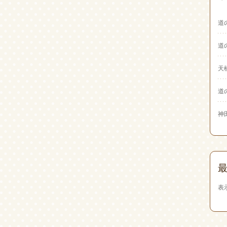
道
道
天
道
神
表