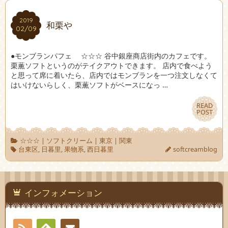
2019
2019
和栗や
02/09
02/09
●モンブランパフェ ☆☆☆ 谷中銀座商店街内のカフェです。
栗薫ソフトというのがテイクアウトできます。 店内で食べよう
と思って席に着いたら、店内ではモンブランを一つ注文しなくて
はいけないらしく、栗薫ソフトがベースになっ …
READ
READ
POST
POST
☆☆☆
|
ソフトクリーム
|
東京
|
関東
台東区
,
日暮里
,
果物系
,
西日暮里
softcreamblog
インフォメーション