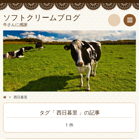
ソフトクリームブログ
牛さんに感謝
検
索
>
西日暮里
タグ「 西日暮里 」の記事
1 件