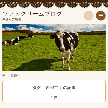
ソフトクリームブログ
牛さんに感謝
検
索
>
西都市
タグ「 西都市 」の記事
1 件