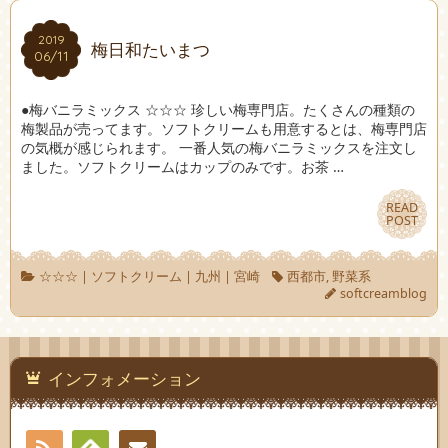
2019
2019
梅日和たいまつ
06/11
06/11
●梅バニラミックス ☆☆☆ 珍しい梅専門店。たくさんの種類の
梅製品が売ってます。ソフトクリームも用意するとは、梅専門店
の気概が感じられます。 一番人気の梅バニラミックスを注文し
ました。ソフトクリームはカップのみです。お茶 …
READ
READ
POST
POST
☆☆☆
|
ソフトクリーム
|
九州
|
宮崎
西都市
,
野菜系
softcreamblog
インフォメーション