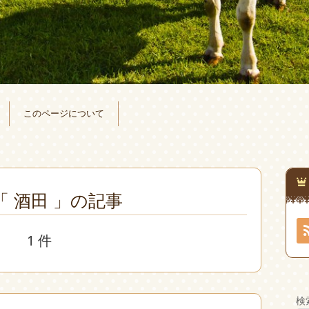
このページについて
「 酒田 」の記事
1 件
検