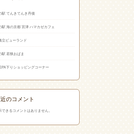
の駅 てんきてんき丹後
の駅 海の京都 宮津 ハマカゼカフェ
橋立ビューランド
の駅 若狭おばま
田PA下りショッピングコーナー
最近のコメント
示できるコメントはありません。