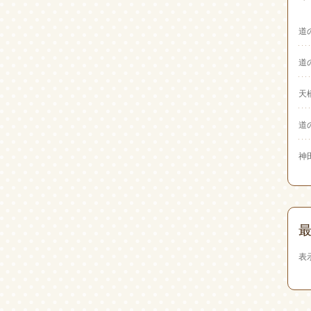
道
道
天
道
神
表