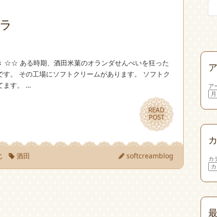
オラ
き ☆☆ ある時期、酒田米菓のオランダせんべいを狂った
す。 その工場にソフトクリームがあります。 ソフトク
ます。 …
ア
READ
READ
POST
POST
北
酒田
softcreamblog
カ