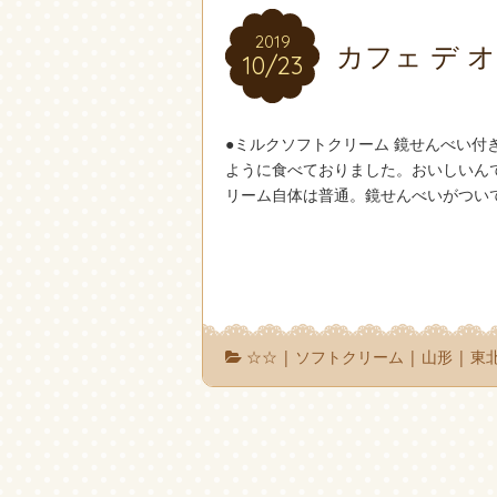
2019
2019
カフェ デ 
10/23
10/23
●ミルクソフトクリーム 鏡せんべい付
ように食べておりました。おいしいんで
リーム自体は普通。鏡せんべいがついて
☆☆
|
ソフトクリーム
|
山形
|
東