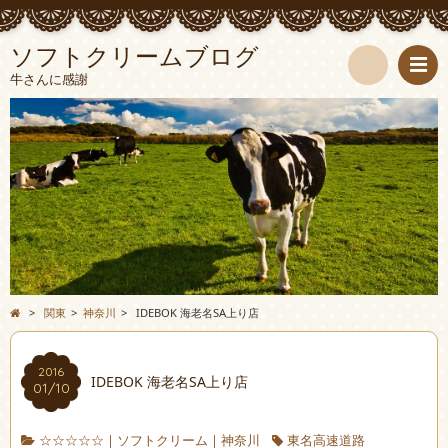
ソフトクリームブログ
牛さんに感謝
検
索
>
関東
>
神奈川
>
IDEBOK 海老名SA上り店
2016
IDEBOK 海老名SA上り店
01/10
☆☆☆☆☆
|
ソフトクリーム
|
神奈川
東名高速道路