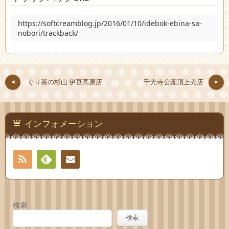
https://softcreamblog.jp/2016/01/10/idebok-ebina-sa-
nobori/trackback/
ぐり茶の杉山 伊豆高原店
千光寺公園頂上売店
インフォメーション
RSS
Feedly
お問
い合
検索
わせ
検索