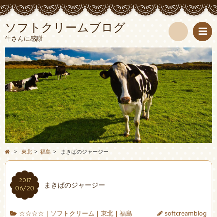
ソフトクリームブログ
牛さんに感謝
検
索
>
東北
>
福島
>
まきばのジャージー
2017
まきばのジャージー
06/20
☆☆☆☆
|
ソフトクリーム
|
東北
|
福島
softcreamblog