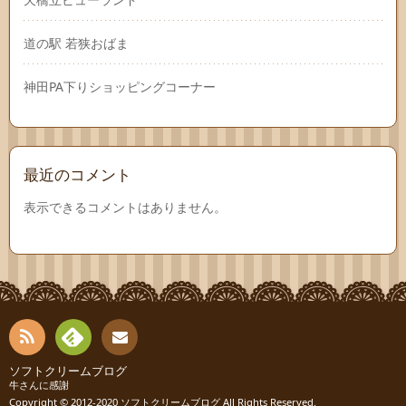
道の駅 若狭おばま
神田PA下りショッピングコーナー
最近のコメント
表示できるコメントはありません。
RSS
Fee
ソフトクリームブログ
お問
牛さんに感謝
Copyright © 2012-2020
ソフトクリームブログ
All Rights Reserved.