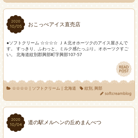
2020
2020
おこっぺアイス直売店
10/05
10/05
●ソフトクリーム ☆☆☆☆ ＪＡ北オホーツクのアイス屋さんで
す。 すっきり、ふわっと、ミルク感たっぷり。オホーツクすご
い。 北海道紋別郡興部町字興部107-57
READ
READ
POST
POST
☆☆☆☆
|
ソフトクリーム
|
北海道
紋別
,
興部
softcreamblog
2020
2020
道の駅メルヘンの丘めまんべつ
10/04
10/04