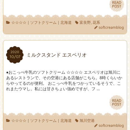
READ
READ
POST
POST
☆☆☆☆
|
ソフトクリーム
|
北海道
富良野
,
花系
softcreamblog
2020
2020
ミルクスタンド エスペリオ
10/07
10/07
●おこっぺ牛乳のソフトクリーム ☆☆☆☆ エスペリオは旭川に
あるレストランで、その空港にある店舗がこちら。8時くらいか
らやってるのが便利。 おこっぺ牛乳をつかっているそうで、こ
れまたウマし。私には甘さちょい強めですが、フ …
READ
READ
POST
POST
☆☆☆☆
|
ソフトクリーム
|
北海道
旭川空港
softcreamblog