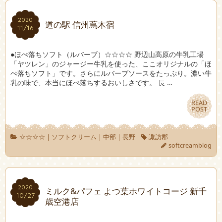
2020
2020
道の駅 信州蔦木宿
11/16
11/16
●ほぺ落ちソフト（ルバーブ）☆☆☆☆ 野辺山高原の牛乳工場
「ヤツレン」のジャージー牛乳を使った、ここオリジナルの「ほ
ぺ落ちソフト」です。さらにルバーブソースをたっぷり。濃い牛
乳の味で、本当にほぺ落ちするおいしさです。 長 …
READ
READ
POST
POST
☆☆☆☆
|
ソフトクリーム
|
中部
|
長野
諏訪郡
softcreamblog
2020
2020
ミルク&パフェ よつ葉ホワイトコージ 新千
10/27
10/27
歳空港店