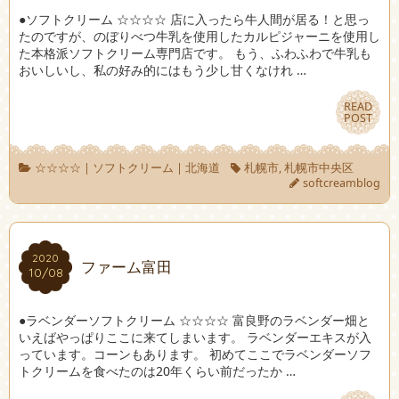
●ソフトクリーム ☆☆☆☆ 店に入ったら牛人間が居る！と思っ
たのですが、のぼりべつ牛乳を使用したカルピジャーニを使用し
た本格派ソフトクリーム専門店です。 もう、ふわふわで牛乳も
おいしいし、私の好み的にはもう少し甘くなけれ …
READ
READ
POST
POST
☆☆☆☆
|
ソフトクリーム
|
北海道
札幌市
,
札幌市中央区
softcreamblog
2020
2020
ファーム富田
10/08
10/08
●ラベンダーソフトクリーム ☆☆☆☆ 富良野のラベンダー畑と
いえばやっぱりここに来てしまいます。 ラベンダーエキスが入
っています。コーンもあります。 初めてここでラベンダーソフ
トクリームを食べたのは20年くらい前だったか …