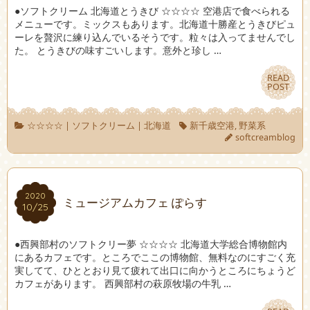
●ソフトクリーム 北海道とうきび ☆☆☆☆ 空港店で食べられる
メニューです。ミックスもあります。北海道十勝産とうきびピュ
ーレを贅沢に練り込んでいるそうです。粒々は入ってませんでし
た。 とうきびの味すごいします。意外と珍し …
READ
READ
POST
POST
☆☆☆☆
|
ソフトクリーム
|
北海道
新千歳空港
,
野菜系
softcreamblog
2020
2020
ミュージアムカフェ ぽらす
10/25
10/25
●西興部村のソフトクリー夢 ☆☆☆☆ 北海道大学総合博物館内
にあるカフェです。ところでここの博物館、無料なのにすごく充
実してて、ひととおり見て疲れて出口に向かうところにちょうど
カフェがあります。 西興部村の萩原牧場の牛乳 …