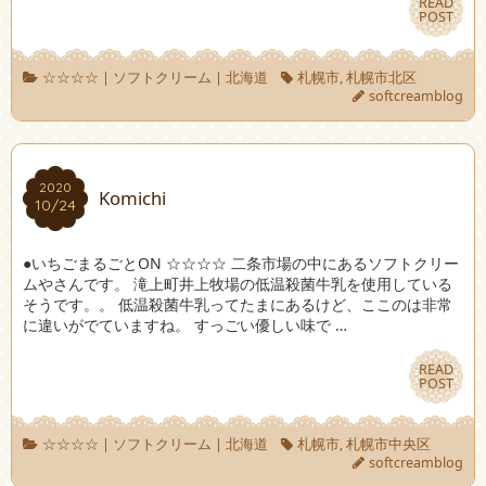
READ
READ
POST
POST
☆☆☆☆
|
ソフトクリーム
|
北海道
札幌市
,
札幌市北区
softcreamblog
2020
2020
Komichi
10/24
10/24
●いちごまるごとON ☆☆☆☆ 二条市場の中にあるソフトクリー
ムやさんです。 滝上町井上牧場の低温殺菌牛乳を使用している
そうです。。 低温殺菌牛乳ってたまにあるけど、ここのは非常
に違いがでていますね。 すっごい優しい味で …
READ
READ
POST
POST
☆☆☆☆
|
ソフトクリーム
|
北海道
札幌市
,
札幌市中央区
softcreamblog