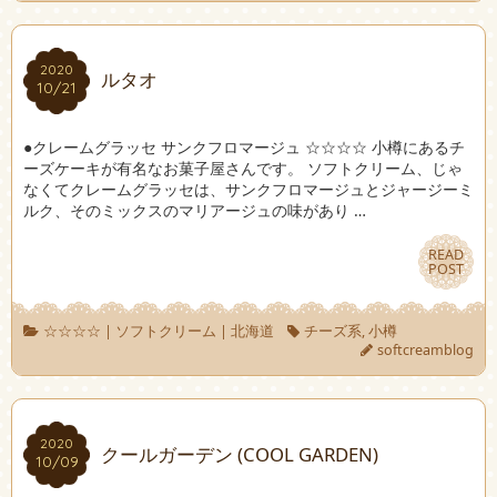
2020
2020
ルタオ
10/21
10/21
●クレームグラッセ サンクフロマージュ ☆☆☆☆ 小樽にあるチ
ーズケーキが有名なお菓子屋さんです。 ソフトクリーム、じゃ
なくてクレームグラッセは、サンクフロマージュとジャージーミ
ルク、そのミックスのマリアージュの味があり …
READ
READ
POST
POST
☆☆☆☆
|
ソフトクリーム
|
北海道
チーズ系
,
小樽
softcreamblog
2020
2020
クールガーデン (COOL GARDEN)
10/09
10/09