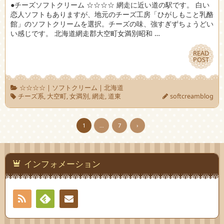
●チーズソフトクリーム ☆☆☆☆ 網走に近い道の駅です。 白い
恋人ソフトもありますが、地元のチーズ工房「ひがしもこと乳酪
館」のソフトクリームを選択。チーズの味、強すぎずちょうどい
い感じです。 北海道網走郡大空町女満別昭和 …
READ
READ
POST
POST
☆☆☆☆
|
ソフトクリーム
|
北海道
チーズ系
,
大空町
,
女満別
,
網走
,
道東
softcreamblog
1
…
7
›
インフォメーション
RSS
Feedly
お問