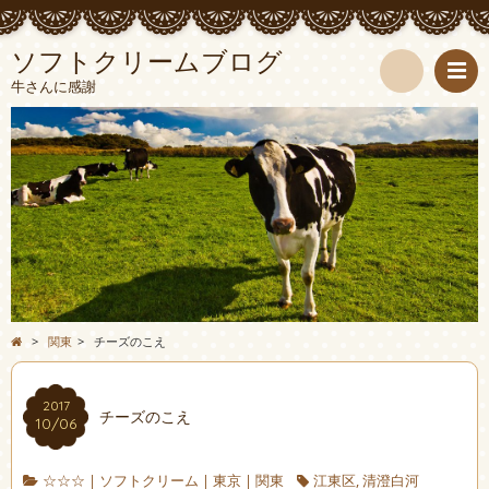
ソフトクリームブログ
牛さんに感謝
検
索
>
関東
>
チーズのこえ
2017
チーズのこえ
10/06
☆☆☆
|
ソフトクリーム
|
東京
|
関東
江東区
,
清澄白河