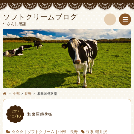
ソフトクリームブログ
牛さんに感謝
検
索
>
中部
>
長野
>
和泉屋傳兵衛
2017
和泉屋傳兵衛
10/10
☆☆☆
|
ソフトクリーム
|
中部
|
長野
豆系
,
軽井沢