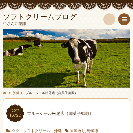
ソフトクリームブログ
牛さんに感謝
検
索
>
沖縄
>
ブルーシール松尾店（御菓子御殿）
2017
ブルーシール松尾店（御菓子御殿）
10/22
☆☆
|
ソフトクリーム
|
沖縄
国際通り
,
野菜系