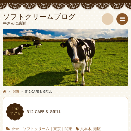
ソフトクリームブログ
牛さんに感謝
検
索
>
関東
>
512 CAFE & GRILL
2017
512 CAFE & GRILL
11/16
☆☆
|
ソフトクリーム
|
東京
|
関東
六本木
,
港区