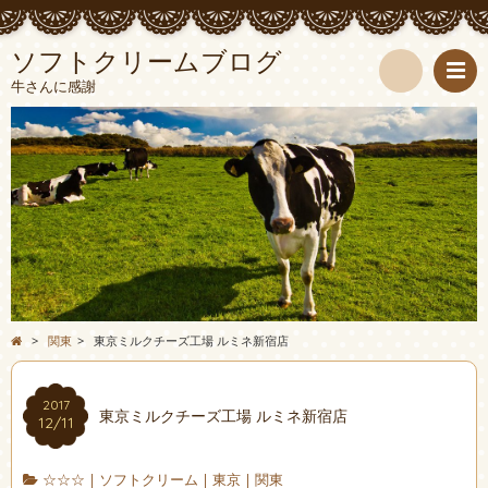
ソフトクリームブログ
牛さんに感謝
検
索
>
関東
>
東京ミルクチーズ工場 ルミネ新宿店
2017
東京ミルクチーズ工場 ルミネ新宿店
12/11
☆☆☆
|
ソフトクリーム
|
東京
|
関東