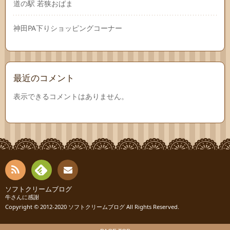
道の駅 若狭おばま
神田PA下りショッピングコーナー
最近のコメント
表示できるコメントはありません。
RSS
Fee
ソフトクリームブログ
お問
牛さんに感謝
Copyright © 2012-2020
ソフトクリームブログ
All Rights Reserved.
dly
い合