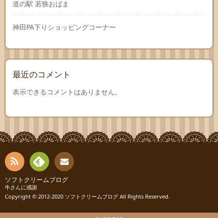
道の駅 若狭おばま
神田PA下りショッピングコーナー
最近のコメント
表示できるコメントはありません。
RSS
Fee
ソフトクリームブログ
お問
牛さんに感謝
Copyright © 2012-2020
ソフトクリームブログ
All Rights Reserved.
dly
い合