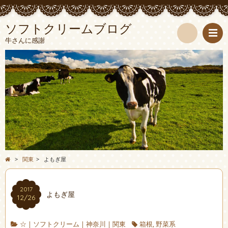
ソフトクリームブログ
牛さんに感謝
検
索
>
関東
>
よもぎ屋
2017
よもぎ屋
12/26
☆
|
ソフトクリーム
|
神奈川
|
関東
箱根
,
野菜系