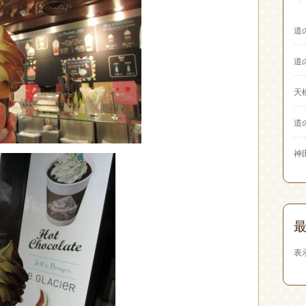
道
道
天
道
神
表