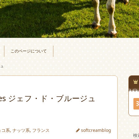
このページについて
ジュ
Bruges ジェフ・ド・ブルージュ
ョコ系
,
ナッツ系
,
フランス
softcreamblog
検