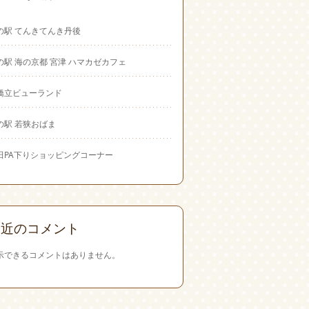
の駅 てんきてんき丹後
の駅 海の京都 宮津 ハマカゼカフェ
橋立ビューランド
の駅 若狭おばま
田PA下りショッピングコーナー
最近のコメント
示できるコメントはありません。