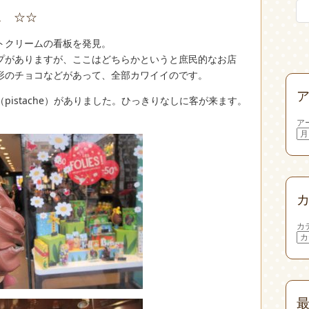
ス ☆☆
トクリームの看板を発見。
プがありますが、ここはどちらかというと庶民的なお店
形のチョコなどがあって、全部カワイイのです。
istache）がありました。ひっきりなしに客が来ます。
。
ア
カ