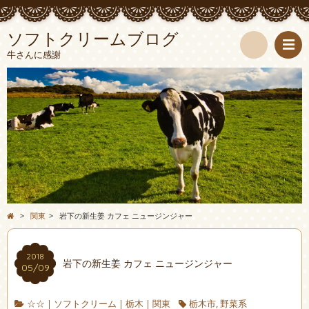
ソフトクリームブログ
牛さんに感謝
検
索
>
関東
>
岩下の新生姜 カフェ ニュージンジャー
2018
岩下の新生姜 カフェ ニュージンジャー
05/09
☆☆
|
ソフトクリーム
|
栃木
|
関東
栃木市
,
野菜系