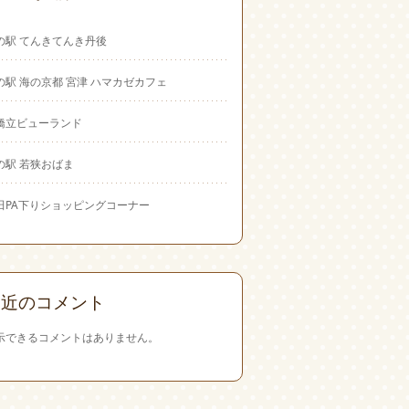
の駅 てんきてんき丹後
の駅 海の京都 宮津 ハマカゼカフェ
橋立ビューランド
の駅 若狭おばま
田PA下りショッピングコーナー
最近のコメント
示できるコメントはありません。