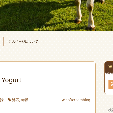
このページについて
r Yogurt
関東
港区
,
赤坂
softcreamblog
検