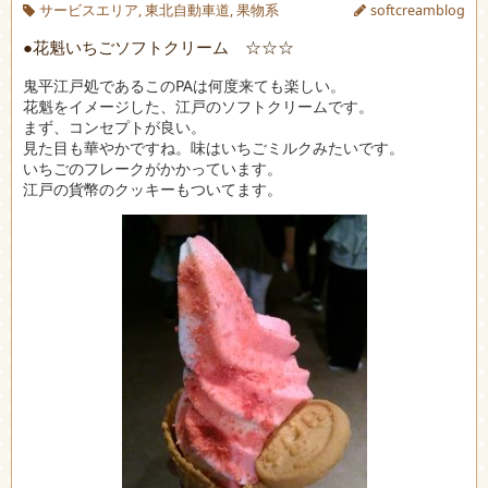
サービスエリア
,
東北自動車道
,
果物系
softcreamblog
●花魁いちごソフトクリーム ☆☆☆
鬼平江戸処であるこのPAは何度来ても楽しい。
花魁をイメージした、江戸のソフトクリームです。
まず、コンセプトが良い。
見た目も華やかですね。味はいちごミルクみたいです。
いちごのフレークがかかっています。
江戸の貨幣のクッキーもついてます。