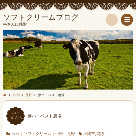
ソフトクリームブログ
牛さんに感謝
検
索
>
中部
>
長野
>
夢ハーベスト農場
2018
夢ハーベスト農場
08/05
☆☆
|
ソフトクリーム
|
中部
|
長野
小諸市
,
花系