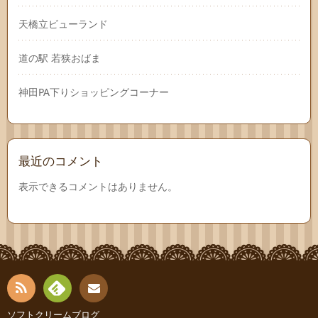
天橋立ビューランド
道の駅 若狭おばま
神田PA下りショッピングコーナー
最近のコメント
表示できるコメントはありません。
RSS
Fee
ソフトクリームブログ
お問