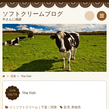
ソフトクリームブログ
牛さんに感謝
検
索
>
関東
>
The Fish
2018
The Fish
08/19
☆
|
ソフトクリーム
|
千葉
|
関東
富津
,
果物系