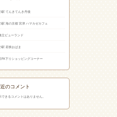
の駅 てんきてんき丹後
の駅 海の京都 宮津 ハマカゼカフェ
橋立ビューランド
の駅 若狭おばま
田PA下りショッピングコーナー
最近のコメント
示できるコメントはありません。