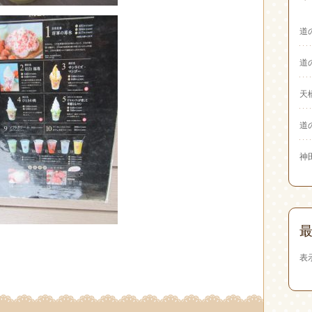
道
道
天
道
神
表