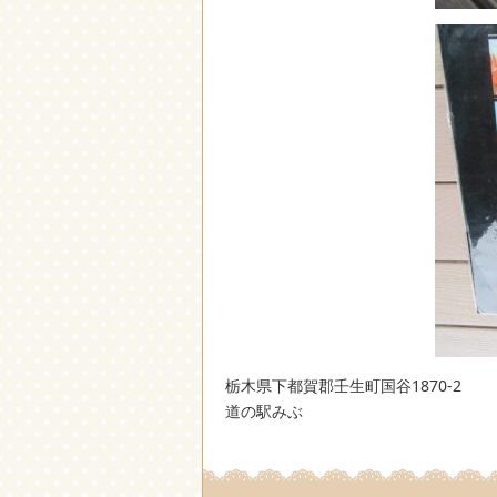
栃木県下都賀郡壬生町国谷1870-2
道の駅みぶ