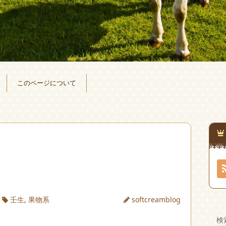
このページについて
壬生
,
果物系
softcreamblog
検