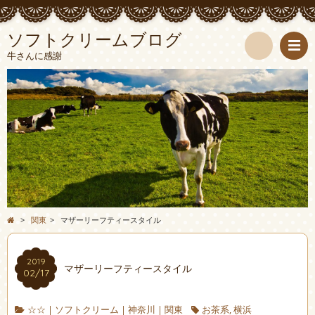
ソフトクリームブログ
牛さんに感謝
検
索
>
関東
>
マザーリーフティースタイル
2019
マザーリーフティースタイル
02/17
☆☆
|
ソフトクリーム
|
神奈川
|
関東
お茶系
,
横浜