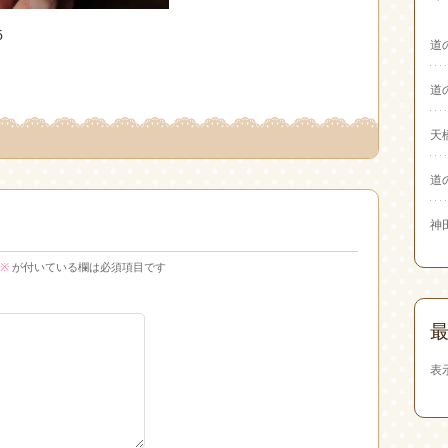
6
道
道
天
道
神
※
が付いている欄は必須項目です
表