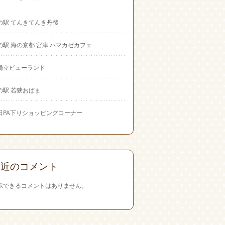
の駅 てんきてんき丹後
の駅 海の京都 宮津 ハマカゼカフェ
橋立ビューランド
の駅 若狭おばま
田PA下りショッピングコーナー
最近のコメント
示できるコメントはありません。