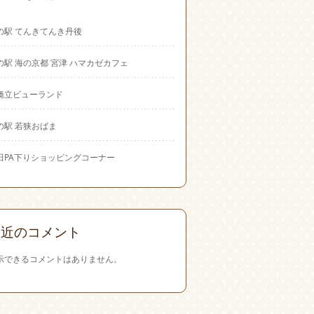
の駅 てんきてんき丹後
の駅 海の京都 宮津 ハマカゼカフェ
橋立ビューランド
の駅 若狭おばま
田PA下りショッピングコーナー
最近のコメント
示できるコメントはありません。