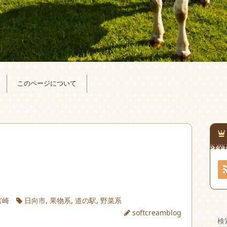
このページについて
宮崎
日向市
,
果物系
,
道の駅
,
野菜系
softcreamblog
検