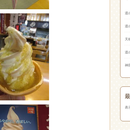
道
道
天
道
神
表