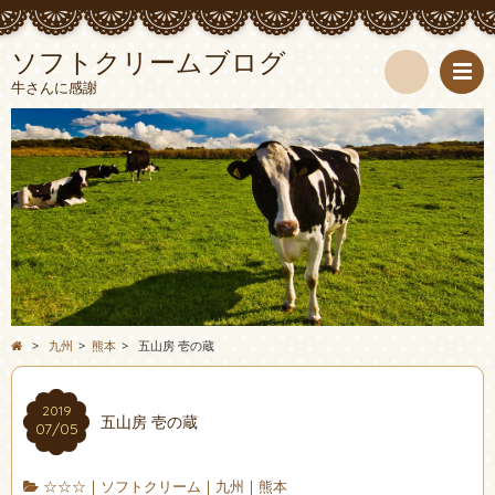
ソフトクリームブログ
牛さんに感謝
検
索
>
九州
>
熊本
>
五山房 壱の蔵
2019
五山房 壱の蔵
07/05
☆☆☆
|
ソフトクリーム
|
九州
|
熊本