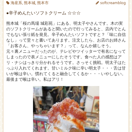
海産系
,
熊本城
,
熊本市
softcreamblog
●辛子めんたいソフトクリーム ☆☆☆
熊本城「桜の馬場 城彩苑」にある、明太子やさんです。木の実
のソフトクリームがあると聞いたので行ってみると、店内でとん
でもない張り紙を発見。辛子めんたいソフトですと？「味に自信
なし」って堂々と書いてあります。注文したら、お店のお姉さん
「お客さん、やっちゃいます？」って、なんか嬉しそう。
元々裏メニューだったのが、テレビやツイッターで有名になって
しまったので表メニューにしたそうです。食べた人の感想はア
リ・ナシはっきり分かれるそうです。さっそく挑戦。明太子はた
っぷり入れてくれます。甘いミルク味に辛い明太子・・・舌は甘
いが喉は辛い。慣れてくると融合してくるか・・・いやしない。
最後まで喉は辛い。私はアリ！