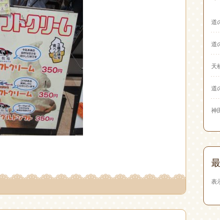
道
道
天
道
神
表