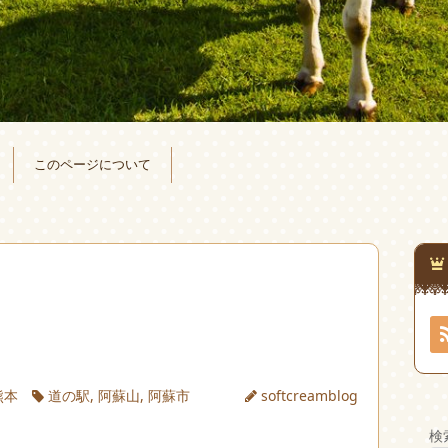
このページについて
熊本
道の駅
,
阿蘇山
,
阿蘇市
softcreamblog
検