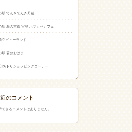
の駅 てんきてんき丹後
の駅 海の京都 宮津 ハマカゼカフェ
橋立ビューランド
の駅 若狭おばま
田PA下りショッピングコーナー
最近のコメント
示できるコメントはありません。