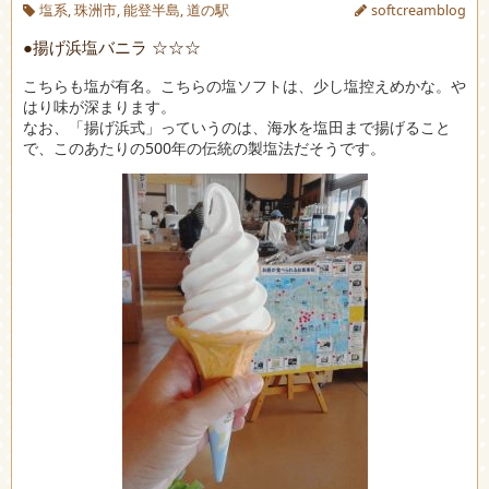
塩系
,
珠洲市
,
能登半島
,
道の駅
softcreamblog
●揚げ浜塩バニラ ☆☆☆
こちらも塩が有名。こちらの塩ソフトは、少し塩控えめかな。や
はり味が深まります。
なお、「揚げ浜式」っていうのは、海水を塩田まで揚げること
で、このあたりの500年の伝統の製塩法だそうです。