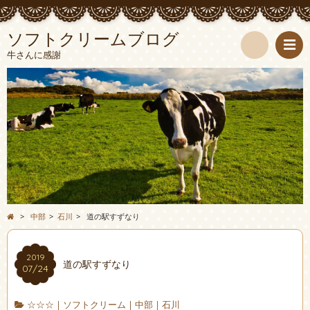
ソフトクリームブログ
牛さんに感謝
検
索
>
中部
>
石川
>
道の駅すずなり
2019
道の駅すずなり
07/24
☆☆☆
|
ソフトクリーム
|
中部
|
石川