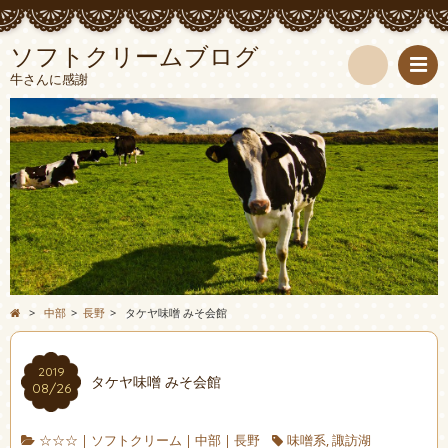
ソフトクリームブログ
牛さんに感謝
検
索
>
中部
>
長野
>
タケヤ味噌 みそ会館
2019
タケヤ味噌 みそ会館
08/26
☆☆☆
|
ソフトクリーム
|
中部
|
長野
味噌系
,
諏訪湖