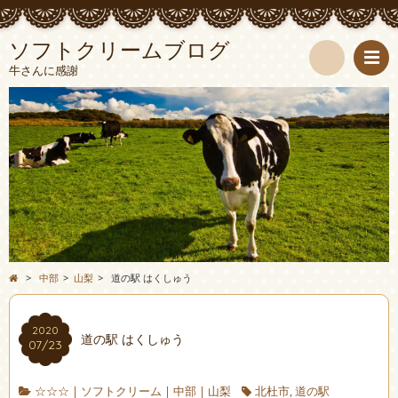
ソフトクリームブログ
牛さんに感謝
検
索
>
中部
>
山梨
>
道の駅 はくしゅう
2020
道の駅 はくしゅう
07/23
☆☆☆
|
ソフトクリーム
|
中部
|
山梨
北杜市
,
道の駅