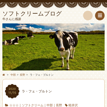
ソフトクリームブログ
牛さんに感謝
検
索
>
中部
>
長野
>
ラ・フェ・ブルトン
2020
ラ・フェ・ブルトン
11/15
☆☆☆
|
ソフトクリーム
|
中部
|
長野
軽井沢