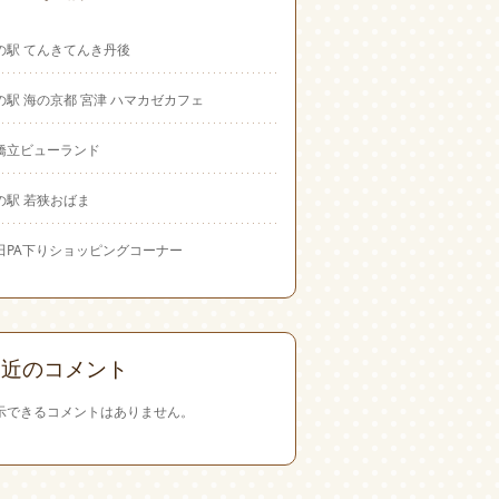
の駅 てんきてんき丹後
の駅 海の京都 宮津 ハマカゼカフェ
橋立ビューランド
の駅 若狭おばま
田PA下りショッピングコーナー
最近のコメント
示できるコメントはありません。