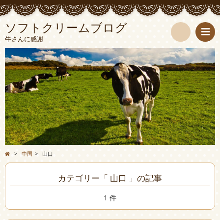
ソフトクリームブログ
牛さんに感謝
検
索
>
中国
>
山口
カテゴリー「 山口 」の記事
1 件