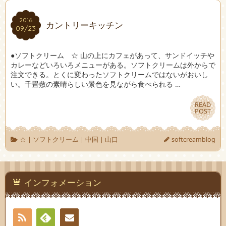
2016
2016
カントリーキッチン
09/23
09/23
●ソフトクリーム ☆ 山の上にカフェがあって、サンドイッチや
カレーなどいろいろメニューがある。ソフトクリームは外からで
注文できる。とくに変わったソフトクリームではないがおいし
い。千畳敷の素晴らしい景色を見ながら食べられる …
READ
READ
POST
POST
☆
|
ソフトクリーム
|
中国
|
山口
softcreamblog
インフォメーション
RSS