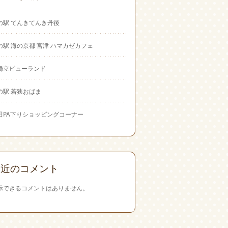
の駅 てんきてんき丹後
の駅 海の京都 宮津 ハマカゼカフェ
橋立ビューランド
の駅 若狭おばま
田PA下りショッピングコーナー
最近のコメント
示できるコメントはありません。