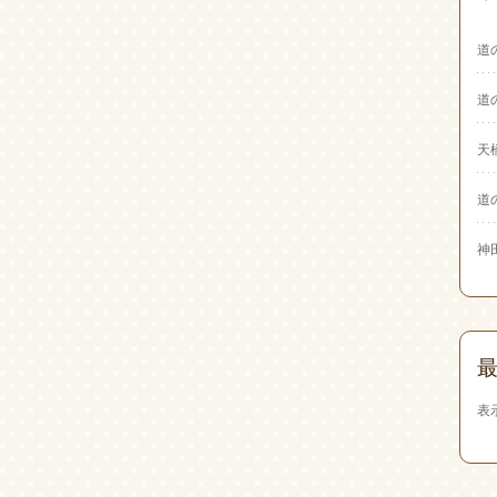
道
道
天
道
神
表