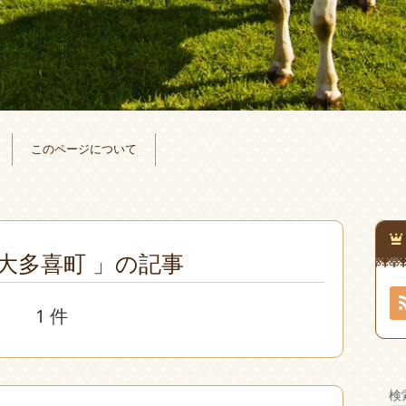
このページについて
 大多喜町 」の記事
1 件
検