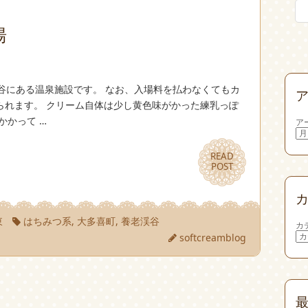
湯
渓谷にある温泉施設です。 なお、入場料を払わなくてもカ
られます。 クリーム自体は少し黄色味がかった練乳っぽ
かかって …
ア
READ
READ
POST
POST
東
はちみつ系
,
大多喜町
,
養老渓谷
カ
softcreamblog