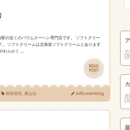
台
台駅の近くのバウムクーヘン専門店です。 ソフトクリー
す。 ソフトクリームは北海道ソフトクリームとあります
やわらかく …
ア
READ
READ
POST
POST
世田谷区
,
尾山台
softcreamblog
カ