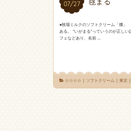
毬まる
07/27
07/27
●牧場ミルクのソフトクリーム「燦」
ある。 “いがまる”っていうのが正し
フェなどあり、名前 …
☆☆☆☆
|
ソフトクリーム
|
東京