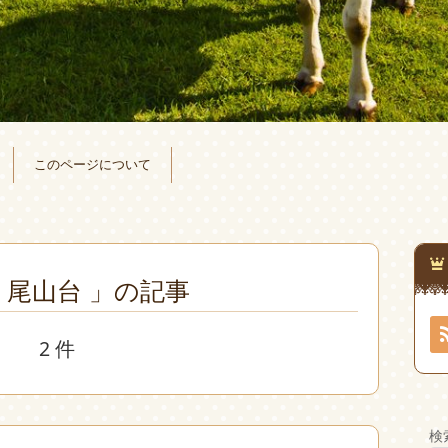
このページについて
 尾山台 」の記事
2 件
検