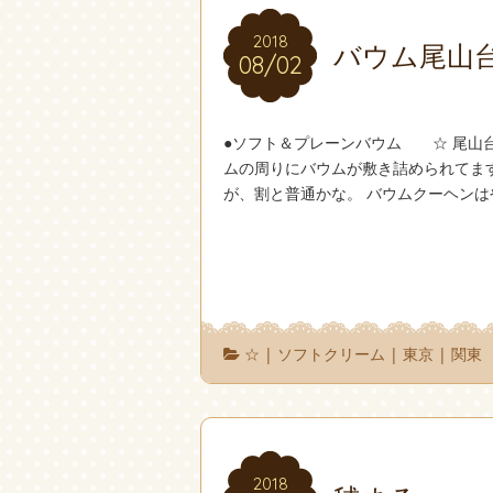
2018
2018
バウム尾山
08/02
08/02
●ソフト＆プレーンバウム ☆ 尾山
ムの周りにバウムが敷き詰められてま
が、割と普通かな。 バウムクーヘンは
☆
|
ソフトクリーム
|
東京
|
関東
2018
2018