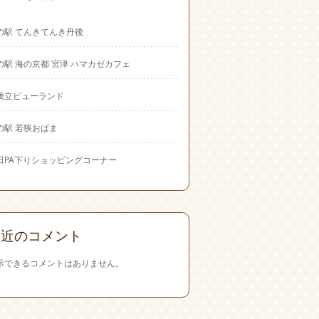
の駅 てんきてんき丹後
の駅 海の京都 宮津 ハマカゼカフェ
橋立ビューランド
の駅 若狭おばま
田PA下りショッピングコーナー
最近のコメント
示できるコメントはありません。