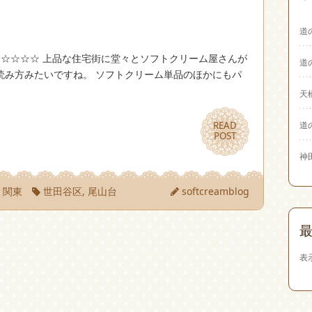
道
 ☆☆☆☆ 上品な住宅街に堂々とソフトクリーム屋さんが
道
い読み方みたいですね。 ソフトクリーム単品のほかにもパ
天
道
READ
READ
POST
POST
神
|
関東
世田谷区
,
尾山台
softcreamblog
表