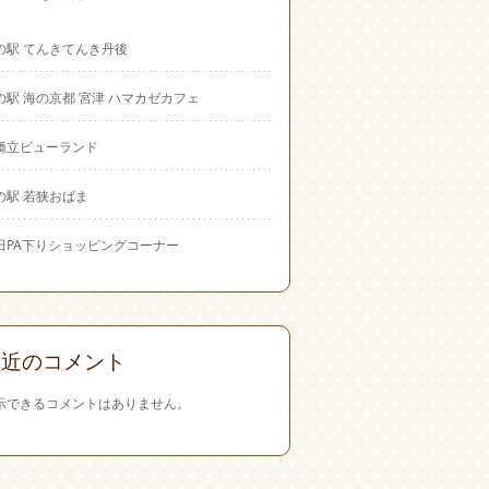
の駅 てんきてんき丹後
の駅 海の京都 宮津 ハマカゼカフェ
橋立ビューランド
の駅 若狭おばま
田PA下りショッピングコーナー
最近のコメント
示できるコメントはありません。