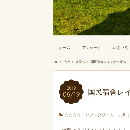
ホーム
アンケート
いろいろ
>
九州
>
鹿児島
>
国民宿舎レインボー桜島
2019
国民宿舎レ
06/19
☆☆☆☆
|
ソフトクリーム
|
九州