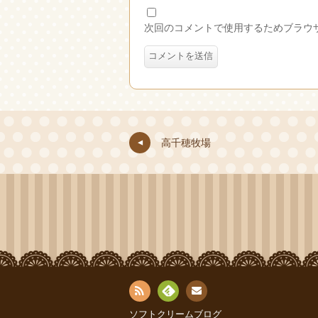
次回のコメントで使用するためブラウ
高千穂牧場
お問
RSS
Fee
ソフトクリームブログ