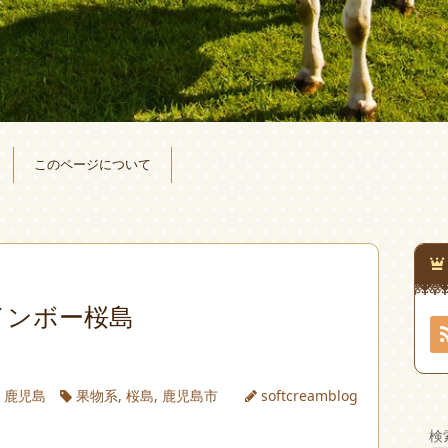
このページについて
インボー桜島
|
鹿児島
果物系
,
桜島
,
鹿児島市
softcreamblog
検