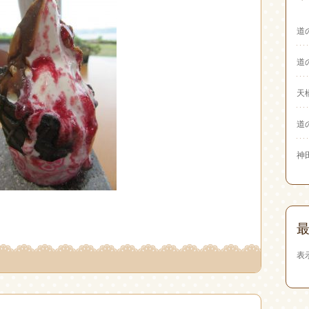
道
道
天
道
神
表