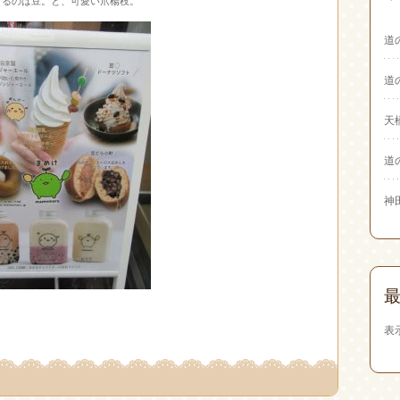
てるのは豆。と、可愛い爪楊枝。
道
道
天
道
神
表