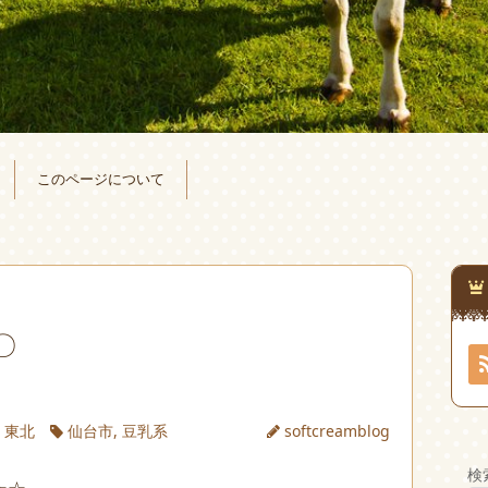
このページについて
〇
|
東北
仙台市
,
豆乳系
softcreamblog
検