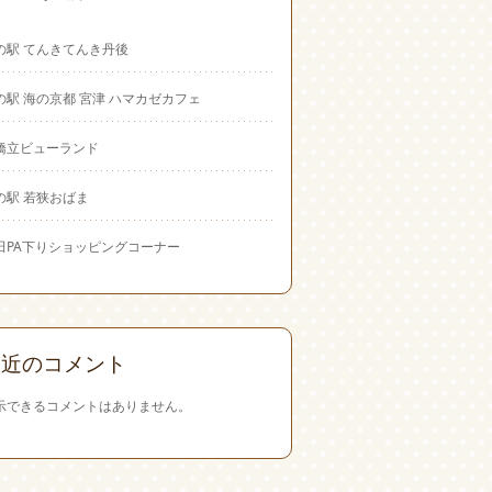
の駅 てんきてんき丹後
の駅 海の京都 宮津 ハマカゼカフェ
橋立ビューランド
の駅 若狭おばま
田PA下りショッピングコーナー
最近のコメント
示できるコメントはありません。