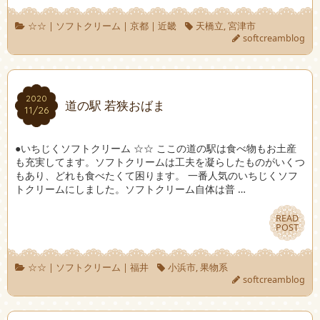
☆☆
|
ソフトクリーム
|
京都
|
近畿
天橋立
,
宮津市
softcreamblog
2020
2020
道の駅 若狭おばま
11/26
11/26
●いちじくソフトクリーム ☆☆ ここの道の駅は食べ物もお土産
も充実してます。ソフトクリームは工夫を凝らしたものがいくつ
もあり、どれも食べたくて困ります。 一番人気のいちじくソフ
トクリームにしました。ソフトクリーム自体は普 …
READ
READ
POST
POST
☆☆
|
ソフトクリーム
|
福井
小浜市
,
果物系
softcreamblog