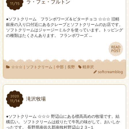
ラ・フェ・ブルトン
11/15
11/15
●ソフトクリーム フランボワーズ＆ビターチョコ ☆☆☆ 旧軽
銀座の入り口付近にあるクレープとソフトクリームのお店です。
ソフトクリームはジャージーミルクを使っています。トッピング
の種類はたくさんあります。 フランボワーズ …
READ
READ
POST
POST
☆☆☆
|
ソフトクリーム
|
中部
|
長野
軽井沢
softcreamblog
2020
2020
滝沢牧場
11/14
11/14
●ソフトクリーム ☆☆☆ 野辺山にある標高高めの牧場です。結
構広い。 ソフトクリームは絞りたて牛乳の味がして、おいしか
ったです。 長野県南佐久郡南牧村野辺山２３−１