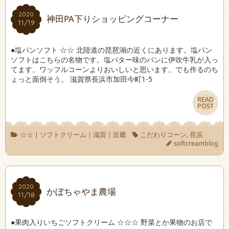
2020
2020
神田PA下りショッピングコーナー
11/19
11/19
●塩パンソフト ☆☆ 北陸道の琵琶湖の近くにあります。塩パン
ソフトはこちらの名物です。塩バター味のパンに伊吹牛乳が入っ
てます。ワッフルコーンよりおいしいと思います。でも作るのち
ょっと面倒そう。 滋賀県長浜市加田今町1-5
READ
READ
POST
POST
☆☆
|
ソフトクリーム
|
滋賀
|
近畿
こだわりコーン
,
長浜
softcreamblog
2020
2020
かぼちゃやま農場
11/18
11/18
●果肉入りいちごソフトクリーム ☆☆☆ 野菜とか果物のお店で