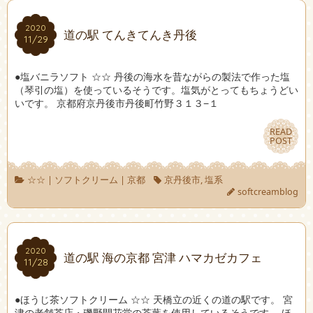
2020
2020
道の駅 てんきてんき丹後
11/29
11/29
●塩バニラソフト ☆☆ 丹後の海水を昔ながらの製法で作った塩
（琴引の塩）を使っているそうです。塩気がとってもちょうどい
いです。 京都府京丹後市丹後町竹野３１３−１
READ
READ
POST
POST
☆☆
|
ソフトクリーム
|
京都
京丹後市
,
塩系
softcreamblog
2020
2020
道の駅 海の京都 宮津 ハマカゼカフェ
11/28
11/28
●ほうじ茶ソフトクリーム ☆☆ 天橋立の近くの道の駅です。 宮
津の老舗茶店・磯野開花堂の茶葉を使用しているそうです。 ほ