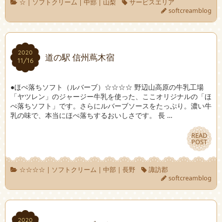
☆
|
ソフトクリーム
|
中部
|
山梨
サービスエリア
softcreamblog
2020
2020
道の駅 信州蔦木宿
11/16
11/16
●ほぺ落ちソフト（ルバーブ）☆☆☆☆ 野辺山高原の牛乳工場
「ヤツレン」のジャージー牛乳を使った、ここオリジナルの「ほ
ぺ落ちソフト」です。さらにルバーブソースをたっぷり。濃い牛
乳の味で、本当にほぺ落ちするおいしさです。 長 …
READ
READ
POST
POST
☆☆☆☆
|
ソフトクリーム
|
中部
|
長野
諏訪郡
softcreamblog
2020
2020