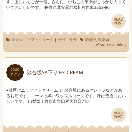
す。上にいちごが一個、さらに、いちごの果肉がしっかり入って
いておいしいです。 長野県北安曇郡松川村西原3363-80
READ
READ
POST
POST
☆☆☆
|
ソフトクリーム
|
中部
|
長野
安曇野
,
果物系
softcreamblog
2020
2020
談合坂SA下り H’s CREAM
11/17
11/17
●濃厚バニラソフトクリーム ☆ 談合坂にあるクレープなどがあ
るお店です。コーンは黒いワッフルコーンです。味は普通におい
しいです。 山梨県上野原市野田尻大野窪710
READ
READ
POST
POST