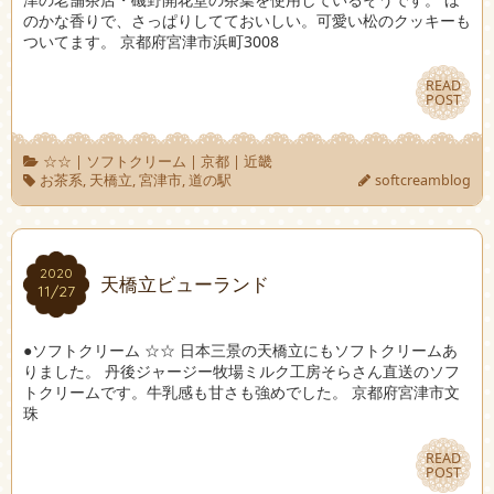
のかな香りで、さっぱりしてておいしい。可愛い松のクッキーも
ついてます。 京都府宮津市浜町3008
READ
READ
POST
POST
☆☆
|
ソフトクリーム
|
京都
|
近畿
お茶系
,
天橋立
,
宮津市
,
道の駅
softcreamblog
2020
2020
天橋立ビューランド
11/27
11/27
●ソフトクリーム ☆☆ 日本三景の天橋立にもソフトクリームあ
りました。 丹後ジャージー牧場ミルク工房そらさん直送のソフ
トクリームです。牛乳感も甘さも強めでした。 京都府宮津市文
珠
READ
READ
POST
POST