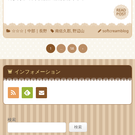
READ
READ
POST
POST
☆☆☆
|
中部
|
長野
南佐久郡
,
野辺山
softcreamblog
1
…
58
›
インフォメーション
RSS
Feedly
お問
い合
検索
わせ
検索